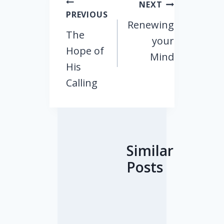
Post
NEXT
PREVIOUS
navigation
Renewing
The
your
Hope of
Mind
His
Calling
Similar
Posts
W
R
T
G
D
R
h
e
h
i
o
e