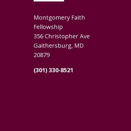
Montgomery Faith
Fellowship
356 Christopher Ave
Gaithersburg, MD
20879
(301) 330-8521
Home
About
We Believe