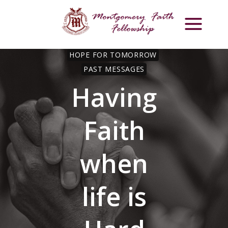
Skip
to
content
HOPE FOR TOMORROW
PAST MESSAGES
Having
Faith
when
life is